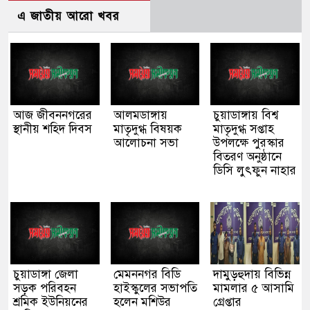
এ জাতীয় আরো খবর
আজ জীবননগরের
আলমডাঙ্গায়
চুয়াডাঙ্গায় বিশ্ব
স্থানীয় শহিদ দিবস
মাতৃদুগ্ধ বিষয়ক
মাতৃদুগ্ধ সপ্তাহ
আলোচনা সভা
উপলক্ষে পুরস্কার
বিতরণ অনুষ্ঠানে
ডিসি লুৎফুন নাহার
চুয়াডাঙ্গা জেলা
মেমননগর বিডি
দামুড়হুদায় বিভিন্ন
সড়ক পরিবহন
হাইস্কুলের সভাপতি
মামলার ৫ আসামি
শ্রমিক ইউনিয়নের
হলেন মশিউর
গ্রেপ্তার