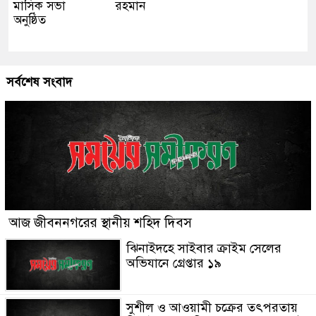
মাসিক সভা
রহমান
অনুষ্ঠিত
সর্বশেষ সংবাদ
আজ জীবননগরের স্থানীয় শহিদ দিবস
ঝিনাইদহে সাইবার ক্রাইম সেলের
অভিযানে গ্রেপ্তার ১৯
সুশীল ও আওয়ামী চক্রের তৎপরতায়