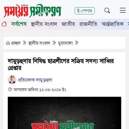
শিরোনাম
ই-পেপার
পূর্তিতে চুয়াডাঙ্গা-মেহেরপুরে জামায়াতের গণমিছিল
চুয়াডাঙ্গা
সর্বশেষ
স্থানীয় সংবাদ
জাতীয়
রাজনীতি
আর্ন্তজাতিক
র সভায় সিনিয়র জেলা জজ রফিকুল ইসলাম
প্রচ্ছদ
স্থানীয় সংবাদ
চুয়াডাঙ্গা
দামুড়হুদায় নিষিদ্ধ ছাত্রলীগের সক্রিয় সদস্য সাব্বির
গ্রেপ্তার
প্রতিবেদক দামুড়হুদা
আপলোড তারিখঃ ১২-০৬-২০২৬ ইং