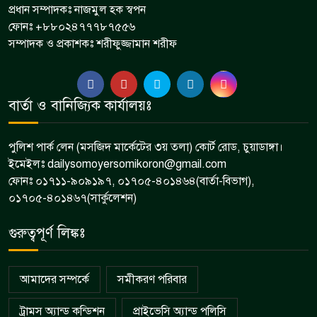
প্রধান সম্পাদকঃ নাজমুল হক স্বপন
ফোনঃ +৮৮০২৪৭৭৭৮৭৫৫৬
সম্পাদক ও প্রকাশকঃ শরীফুজ্জামান শরীফ
বার্তা ও বানিজ্যিক কার্যালয়ঃ
পুলিশ পার্ক লেন (মসজিদ মার্কেটের ৩য় তলা) কোর্ট রোড, চুয়াডাঙ্গা।
ইমেইলঃ dailysomoyersomikoron@gmail.com
ফোনঃ ০১৭১১-৯০৯১৯৭, ০১৭০৫-৪০১৪৬৪(বার্তা-বিভাগ),
০১৭০৫-৪০১৪৬৭(সার্কুলেশন)
গুরুত্বপূর্ণ লিঙ্কঃ
আমাদের সম্পর্কে
সমীকরণ পরিবার
ট্রামস অ্যান্ড কন্ডিশন
প্রাইভেসি অ্যান্ড পলিসি