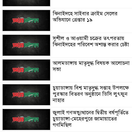
ঝিনাইদহে সাইবার ক্রাইম সেলের
অভিযানে গ্রেপ্তার ১৯
সুশীল ও আওয়ামী চক্রের তৎপরতায়
ঝিনাইদহের পরিবেশ অশান্ত করার চেষ্টা
আলমডাঙ্গায় মাতৃদুগ্ধ বিষয়ক আলোচনা
সভা
চুয়াডাঙ্গায় বিশ্ব মাতৃদুগ্ধ সপ্তাহ উপলক্ষে
পুরস্কার বিতরণ অনুষ্ঠানে ডিসি লুৎফুন
নাহার
জুলাই গণঅভ্যুত্থানের দ্বিতীয় বর্ষপূর্তিতে
চুয়াডাঙ্গা-মেহেরপুরে জামায়াতের
গণমিছিল