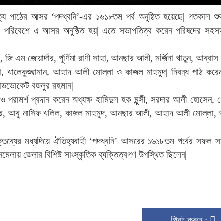
হিত্য পাঠের আসর ‘পদধ্বনি’-এর ১৬১৮তম পর্ব অনুষ্ঠিত হয়েছে| গতকাল শুক
ুখর পরিবেশে এ আসর অনুষ্ঠিত হয়| এতে সভাপতিত্ব করেন পরিষদের সহস
 জি এম জোয়ার্দার, পূর্ণিমা রাণী সাহা, আনছার আলী, মর্জিনা খাতুন, আব্বাস উ
িতা, খালেকুজ্জামান, আহাদ আলী মোল্লা ও কাজল মাহমুদ| নিবন্ধ পাঠ করে
যাডভোকেট বজলুর রহমান|
পরামর্শ প্রদান করেন অধ্যক্ষ হামিদুল হক মুন্সী, সরদার আলী হোসেন, 
বীর, আবু নাসিফ খলিল, কাজল মাহমুদ, আনছার আলী, আহাদ আলী মোল্লা, অ
ব্যের মধ্যদিয়ে ঐতিহ্যবাহী ‘পদধ্বনি’ আসরের ১৬১৮তম পর্বের সফল সম
লনমেলায় জেলার বিশিষ্ট সাংস্কৃতিক ব্যক্তিত্বগণ উপস্থিত ছিলেন|
প্রিন্ট করুন :