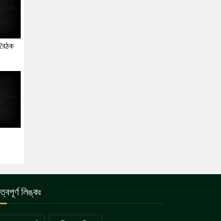
 বৈঠক
ুত্বপূর্ণ লিঙ্কঃ