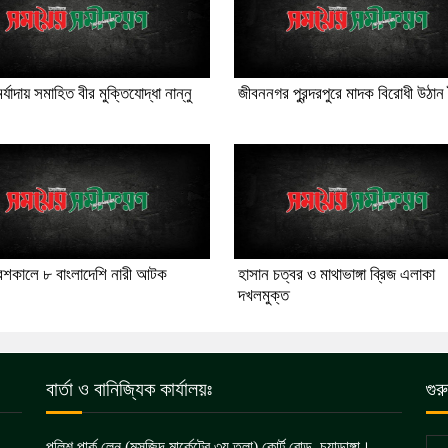
য় মর্যাদায় সমাহিত বীর মুক্তিযোদ্ধা নান্নু
জীবননগর পুরন্দরপুরে মাদক বিরোধী উঠান
বেশকালে ৮ বাংলাদেশি নারী আটক
হাসান চত্বর ও মাথাভাঙ্গা ব্রিজ এলাকা
দখলমুক্ত
বার্তা ও বানিজ্যিক কার্যালয়ঃ
গুর
পুলিশ পার্ক লেন (মসজিদ মার্কেটের ৩য় তলা) কোর্ট রোড, চুয়াডাঙ্গা।