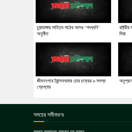
চুয়াডাঙ্গায় সাহিত্য পাঠের আসর ‘পদধ্বনি’
রাষ্ট্রী
অনুষ্ঠিত
মিয়া
জীবননগরে ট্রান্সফরমার চোর চক্রের ৬ সদস্য
অনুপ্র
গ্রেপ্তার
সময়ের সমীকরণঃ
প্রধান সম্পাদকঃ নাজমুল হক স্বপন