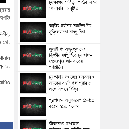
চুয়াডাঙ্গায় সাহিত্য পাঠের আসর
‘পদধ্বনি’ অনুষ্ঠিত
্রবার
ভাপতি
রাষ্ট্রীয় মর্যাদায় সমাহিত বীর
মুক্তিযোদ্ধা নান্নু মিয়া
দ্দীন,
ন মো.
জুলাই গণঅভ্যুত্থানের
দ্বিতীয় বর্ষপূর্তিতে চুয়াডাঙ্গা-
গোলাম
মেহেরপুরে জামায়াতের
্যাড.
গণমিছিল
চুয়াডাঙ্গায় সওজের বাসভবন ও
াপ্তি
সড়কের ২৬টি গাছ প্রায় ৫
লাখে নিলামে বিক্রি
প্রশাসনে অনুপ্রবেশ ঠেকাতে
কঠোর হচ্ছে সরকার
জীবননগর উপজেলা