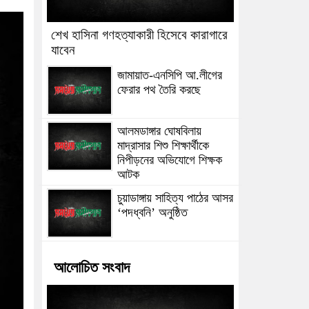
শেখ হাসিনা গণহত্যাকারী হিসেবে কারাগারে
যাবেন
জামায়াত-এনসিপি আ.লীগের
ফেরার পথ তৈরি করছে
আলমডাঙ্গার ঘোষবিলায়
মাদ্রাসার শিশু শিক্ষার্থীকে
নিপীড়নের অভিযোগে শিক্ষক
আটক
চুয়াডাঙ্গায় সাহিত্য পাঠের আসর
‘পদধ্বনি’ অনুষ্ঠিত
আলোচিত সংবাদ