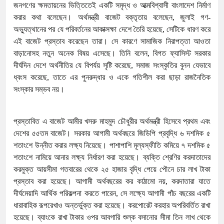
জনগণের ক্ষমতায়নের ভিত্তিতেই একটি সমৃদ্ধ ও আত্মবিশ্বাসী বাংলাদেশ নির্মাণ
করার কথা বলেছেন। অর্থমন্ত্রী বাজেট বক্তৃতায় বলেছেন, জুলাই গণ-
অভ্যুত্থানের পর যে পরিবর্তনের আকাক্সক্ষা দেশে তৈরি হয়েছে, সেটিকে ধারণ করে
এই বাজেট প্রস্তাব করেছেন তারা। সে কারণে সামাজিক নিরাপত্তা আওতা
বাড়ানোসহ নতুন অনেক বিষয় এসেছে। তিনি বলেন, বিগত ফ্যাসিস্ট সরকার
দীর্ঘদিন দেশে অর্থনীতির যে বিপর্যয় সৃষ্টি করেছে, সমাজ সংস্কৃতির বুনন যেভাবে
ধ্বংস করেছে, তাতে এর পুনরুদ্ধার ও একে গতিশীল করা ছাড়া রাজনৈতিক
সংস্কার সম্ভব নয়।
প্রস্তাবিত এ বাজেট আমীর খসরু মাহমুদ চৌধুরীর অর্থমন্ত্রী হিসেবে প্রথম এবং
দেশের ৫৫তম বাজেট। সরকার আগামী অর্থবছরে জিডিপি প্রবৃদ্ধি ৬ দশমিক ৫
শতাংশে উন্নীত করার লক্ষ্য নিয়েছে। পাশাপাশি মূল্যস্ফীতি কমিয়ে ৭ দশমিক ৫
শতাংশে নামিয়ে আনার লক্ষ্য নির্ধারণ করা হয়েছে। ব্যক্তি শ্রেণির করদাতাদের
করমুক্ত আয়সীমা গতবারের থেকে ২৫ হাজার বৃদ্ধি পেয়ে পৌনে চার লাখ টাকা
প্রস্তাব করা হয়েছে। আগামী অর্থবছরের কর কাঠামো নয়, করদাতারা যাতে
দীর্ঘমেয়াদি আর্থিক পরিকল্পনা করতে পারেন, সে লক্ষ্যে আগামী পাঁচ বছরের একটি
ধারাবাহিক রূপরেখাও অন্তর্ভুক্ত করা হয়েছে। করপোরেট করহার অপরিবর্তিত রাখা
হয়েছে। ব্যাংকে রাখা টাকার ওপর আবগারি শুল্ক বসানোর সীমা তিন লাখ থেকে