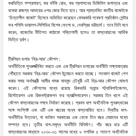
করভিত্তি সম্প্রসারণ, কর ফাঁকি রোধ, কর প্রশাসনের ডিজিটাল রূপান্তর এবং
বকেয়া রাজস্ব আদায়ের ওপর জোর দিতে হবে। আর প্রস্তাবিত জাতীয় বাজেটকে
‘চিন্তাশীল বাজেট’ হিসেবে অভিহিত করেছেন বেসরকারি গবেষণা প্রতিষ্ঠান সেন্টার
ফর পলিসি ডায়ালগ-সিপিডির বিশেষ ফেলো ড. দেবপ্রিয় ভট্টাচার্য। তবে তিনি মনে
করেন, বাজেটের নীতিগত কাঠামো শক্তিশালী হলেও তা বাস্তবায়নের আর্থিক
ভিত্তি দুর্বল।
ট্রিলিয়ন ডলার ‘থ্রি-আর’ কৌশল :
অর্থনীতিকে পুনরুজ্জীবিত করতে এবং এক ট্রিলিয়ন ডলারের অর্থনীতি লক্ষ্যমাত্রায়
পৌঁছাতে সরকার ‘থ্রি-আর’ কৌশল উন্মোচন করতে যাচ্ছে। গতকাল বাজেট পেশ
করার সময় অর্থমন্ত্রী আমীর খসরু মাহমুদ চৌধুরী এই থ্রি-আর কৌশল ঘোষণা
করেন। এই কৌশলের মধ্যে রয়েছে রিকভারি অ্যান্ড স্ট্যাবিলাইজেশন,
রিস্টোরেশন এবং রিকনস্ট্রাকশন ফর অ্যাক্সিলারেশন। সরকার তিন ধাপে এই
কৌশল বাস্তবায়নের লক্ষ্য নির্ধারণ করেছে। প্রথম ধাপ অর্থনৈতিক পুনরুদ্ধারের
সঙ্গে সংশ্লিষ্ট এবং এটি এক বছরের মধ্যে বাস্তবায়িত হবে। দ্বিতীয় ধাপ-
অর্থনীতির উত্তরণ, যা বর্তমান সরকারের এক থেকে তিন বছর মেয়াদের মধ্যে
সম্পন্ন হবে। তৃতীয় ধাপ-সমৃদ্ধ অর্থনীতি বিনির্মাণ। পাঁচ বছর ধরে এটি
বাস্তবায়নের মাধ্যমে ২০৩০-৩১ সালের মধ্যে ৮ দশমিক ৫ শতাংশ অর্থনৈতিক