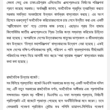
মেঘনা সেতু এবং ঢাকা-চট্টগ্রাম এলিভেটেড এক্সপ্রেসওয়ে নির্মাণের পরিকল্পনা
গ্রহণ করেছে সরকার। অর্থমন্ত্রী জানান, অর্থনৈতিক প্রবৃদ্ধি ত্বরান্বিত করতে
সরকার সমন্বিত অবকাঠামো উন্নয়ন কার্যক্রম বাস্তবায়ন করছে। এর অংশ
হিসেবে গুরুত্বপূর্ণ অর্থনৈতিক করিডোরগুলোকে চার লেনে উন্নীত করা এবং একটি
‘মাল্টিমোডাল হাব’ গড়ে তোলার কাজ চলছে। এছাড়াও প্রায় তিন হাজার
কিলোমিটার জাতীয় এক্সপ্রেসওয়ে গ্রিড তৈরির জন্য সম্ভাব্য করিডোর চিহ্নিত
করা হয়েছে। অপরদিকে দেশের উত্তরাঞ্চলের মানুষের ভাগ্যবদল ও জীবনযাত্রার
মান উন্নয়নে ‘তিস্তা মহাপরিকল্পনা’ বাস্তবায়নের উদ্যোগ নেয়া হয়েছে। একই
সঙ্গে দেশের দক্ষিণ-পশ্চিমাঞ্চলের কৃষি, পরিবেশ ও পানি ব্যবস্থাপনায় দীর্ঘমেয়াদি
পরিবর্তনের লক্ষ্য নিয়ে আগামী সাত বছরে ‘পদ্মা ব্যারাজ প্রকল্প’ বাস্তবায়ন করার
কথা বলা হয়েছে।
রাজনৈতিক চিন্তার বাজেট :
সব মিলিয়ে প্রস্তাবিত বাজেট বিএনপি সরকারের জন্য শুধু একটি অর্থনৈতিক দলিল
নয়; এটি নতুন সরকারের রাজনৈতিক দর্শন, অর্থনৈতিক অঙ্গীকার এবং প্রশাসনিক
সক্ষমতারও প্রথম বড় পরীক্ষা। বিএনপির ৩১ দফা সংস্কার প্রস্তাব, নির্বাচনী
প্রতিশ্রুতি এই বাজেটে প্রধান্য পেয়েছে বলে অর্থনীতিবিদরা মনে করেন। তবে
বেসরকারি গবেষণা প্রতিষ্ঠান সেন্টার ফর পলিসি ডায়ালগ-সিপিডির গবেষণা