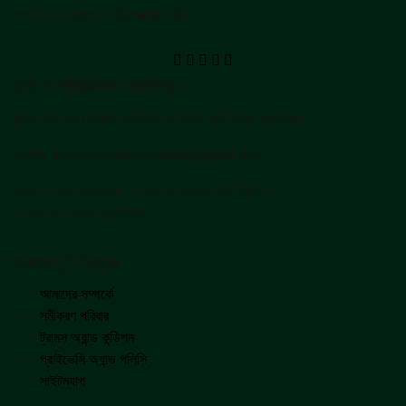
সম্পাদক ও প্রকাশকঃ শরীফুজ্জামান শরীফ
বার্তা ও বানিজ্যিক কার্যালয়ঃ
পুলিশ পার্ক লেন (মসজিদ মার্কেটের ৩য় তলা) কোর্ট রোড, চুয়াডাঙ্গা।
ইমেইলঃ dailysomoyersomikoron@gmail.com
ফোনঃ ০১৭১১-৯০৯১৯৭, ০১৭০৫-৪০১৪৬৪(বার্তা-বিভাগ),
০১৭০৫-৪০১৪৬৭(সার্কুলেশন)
গুরুত্বপূর্ণ লিঙ্কঃ
আমাদের সম্পর্কে
সমীকরণ পরিবার
ট্রামস অ্যান্ড কন্ডিশন
প্রাইভেসি অ্যান্ড পলিসি
সাইটম্যাপ