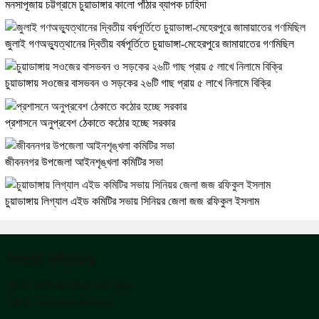
মনসাপূজায় চট্টগ্রামে চুয়াডাঙ্গার কালো পাঁঠার ব্যাপক চাহিদা
জুলাই গণঅভ্যুত্থানের দ্বিতীয় বর্ষপূর্তিতে চুয়াডাঙ্গা-মেহেরপুরে জামায়াতের গণমিছিল
চুয়াডাঙ্গায় সওজের বাসভবন ও সড়কের ২৬টি গাছ প্রায় ৫ লাখে নিলামে বিক্রি
প্রশাসনে অনুপ্রবেশ ঠেকাতে কঠোর হচ্ছে সরকার
জীবননগর উপজেলা আইনশৃঙ্খলা কমিটির সভা
চুয়াডাঙ্গায় লিগ্যাল এইড কমিটির সভায় সিনিয়র জেলা জজ রফিকুল ইসলাম
সময়ের সমীকরণঃ
প্রধান সম্পাদকঃ নাজমুল হক স্বপন
ফোনঃ +৮৮০২৪৭৭৭৮৭৫৫৬