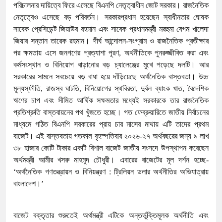
পরিচালনার দায়িত্বে ফিরে এসেছে বিএনপি নেতৃত্বাধীন জোট সরকার। রাজনৈতিক
নেতৃত্বেও এসেছে বড় পরিবর্তন। সরকারপ্রধান হয়েছেন স্বাধীনতার ঘোষক
সাবেক প্রেসিডেন্ট জিয়াউর রহমান এবং সাবেক প্রধানমন্ত্রী মরহুমা বেগম খালেদা
জিয়ার সন্তান তারেক রহমান। দীর্ঘ আন্দোলন-সংগ্রাম ও রাজনৈতিক প্রতীক্ষার
পর ক্ষমতায় এসে জনগণের প্রত্যাশা পূরণ, অর্থনীতিকে পুনরুজ্জীবিত করা এবং
কর্মসংস্থান ও বিনিয়োগ বাড়ানোর বড় চ্যালেঞ্জের মুখে পড়েছে দলটি। আর
সরকারের সামনে সবচেয়ে বড় বাধা হয়ে দাঁড়িয়েছে অর্থনৈতিক বাস্তবতা। উচ্চ
মূল্যস্ফীতি, রাজস্ব ঘাটতি, বিনিয়োগের স্থবিরতা, দুর্বল ব্যাংক খাত, বৈদেশিক
ঋণের চাপ এবং সীমিত আর্থিক সক্ষমতার মধ্যেই সরকারকে তার রাজনৈতিক
প্রতিশ্রুতি বাস্তবায়নের পথ খুঁজতে হচ্ছে। গত ফেব্রুয়ারিতে জাতীয় নির্বাচনের
মাধ্যমে গঠিত বিএনপি সরকারের প্রায় চার মাসের মাথায় এটি তাদের প্রথম
বাজেট। এই বাস্তবতায় গতকাল বৃহস্পতিবার ২০২৬-২৭ অর্থবছরের জন্য ৯ লাখ
৩৮ হাজার কোটি টাকার একটি বিশাল বাজেট জাতীয় সংসদে উপস্থাপন করেছেন
অর্থমন্ত্রী আমীর খসরু মাহমুদ চৌধুরী। এবারের বাজেটের মূল দর্শন হচ্ছে-
‘অর্থনৈতিক গণতন্ত্রায়ন ও বিনিয়ন্ত্রণ : ট্রিলিয়ন ডলার অর্থনীতির অভিযাত্রায়
বাংলাদেশ।’
বাজেট বক্তৃতার শুরুতেই অর্থমন্ত্রী এটিকে অন্তর্ভুক্তিমূলক অর্থনীতি এবং