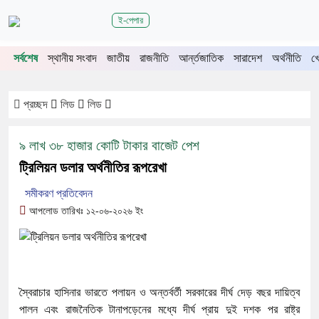
শিরোনাম
ই-পেপার
মেহেরপুরে জামায়াতের গণমিছিল
চুয়াডাঙ্গায় সওজের বাসভবন ও সড়কের ২৬টি গাছ প্রায় ৫ ল
সর্বশেষ
স্থানীয় সংবাদ
জাতীয়
রাজনীতি
আর্ন্তজাতিক
সারাদেশ
অর্থনীতি
খ
প্রচ্ছদ
লিড
লিড
৯ লাখ ৩৮ হাজার কোটি টাকার বাজেট পেশ
ট্রিলিয়ন ডলার অর্থনীতির রূপরেখা
সমীকরণ প্রতিবেদন
আপলোড তারিখঃ ১২-০৬-২০২৬ ইং
স্বৈরাচার হাসিনার ভারতে পলায়ন ও অন্তর্বর্তী সরকারের দীর্ঘ দেড় বছর দায়িত্ব
পালন এবং রাজনৈতিক টানাপড়েনের মধ্যে দীর্ঘ প্রায় দুই দশক পর রাষ্ট্র