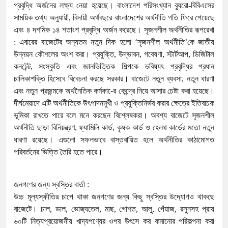
প্রবৃদ্ধি অর্জনের লক্ষ্য নেয়া হয়েছে। বাংলাদেশ পরিসংখ্যান ব্যুরো-বিবিএসের
সাময়িক তথ্য অনুযায়ী, বিদায়ী অর্থবছরে বাংলাদেশের অর্থনীতি গতি ফিরে পেয়েছে
এবং ৪ দশমিক ১৪ শতাংশ প্রবৃদ্ধি অর্জন করেছে। সৃজনশীল অর্থনীতির রূপরেখা
: এবারের বাজেটের অন্যতম নতুন দিক হলো ‘সৃজনশীল অর্থনীতি’কে জাতীয়
উন্নয়ন কৌশলের অংশ করা। প্রযুক্তি, উদ্ভাবন, গবেষণা, স্টার্টআপ, ডিজিটাল
কনটেন্ট, সংস্কৃতি এবং জ্ঞানভিত্তিক শিল্পকে ভবিষ্যৎ প্রবৃদ্ধির প্রধান
চালিকাশক্তি হিসেবে বিবেচনা করছে সরকার। বাজেটে নতুন ব্যবসা, নতুন ধারণা
এবং নতুন প্রজন্মকে অর্থনৈতিক কর্মকা-ের কেন্দ্রে নিয়ে আসার চেষ্টা করা হয়েছে।
দীর্ঘমেয়াদে এটি অর্থনীতিকে উৎপাদনমুখী ও প্রযুক্তিনির্ভর করার ক্ষেত্রে ইতিবাচক
ভূমিকা রাখতে পারে বলে মনে করছেন বিশ্লেষকরা। অবশ্য বাজেটে সৃজনশীল
অর্থনীতি ছাড়া বিনিয়ন্ত্রণ, ফ্যামিলি কার্ড, কৃষক কার্ড ও হেলথ কার্ডের মতো নতুন
ধারণা রয়েছে। এগুলো সফলভাবে বাস্তবায়িত হলে অর্থনীতির কাঠামোগত
পরিবর্তনের ভিত্তি তৈরি হতে পারে।
জনগণের জন্য স্বস্তির বার্তা :
উচ্চ মূল্যস্ফীতির চাপে থাকা জনগণের জন্য কিছু স্বস্তির উদ্যোগও থাকছে
বাজেটে। চাল, ডাল, ভোজ্যতেল, মাছ, গোশত, আলু, পেঁয়াজ, রসুনসহ প্রায়
৬০টি নিত্যপ্রয়োজনীয় খাদ্যপণ্যের ওপর উৎসে কর কমানোর পরিকল্পনা করা