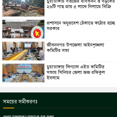
চুয়াডাঙ্গায় সওজের বাসভবন ও সড়কের
২৬টি গাছ প্রায় ৫ লাখে নিলামে বিক্রি
প্রশাসনে অনুপ্রবেশ ঠেকাতে কঠোর হচ্ছে
সরকার
জীবননগর উপজেলা আইনশৃঙ্খলা
কমিটির সভা
চুয়াডাঙ্গায় লিগ্যাল এইড কমিটির
সভায় সিনিয়র জেলা জজ রফিকুল
ইসলাম
সময়ের সমীকরণঃ