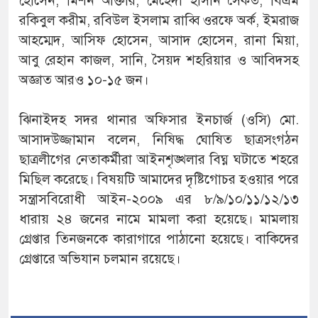
হোসেন, মিশন আক্তার, মেহেদী হাসান সৈকত, বিএম
রকিবুল করীম, রবিউল ইসলাম রাব্বি ওরফে অর্ক, ইমরাজ
আহম্মেদ, আসিফ হোসেন, আসাদ হোসেন, রানা মিয়া,
আবু রেহান কাজল, সানি, সৈয়দ শহরিয়ার ও আবিদসহ
অজ্ঞাত আরও ১০-১৫ জন।
ঝিনাইদহ সদর থানার অফিসার ইনচার্জ (ওসি) মো.
আসাদউজ্জামান বলেন, নিষিদ্ধ ঘোষিত ছাত্রসংগঠন
ছাত্রলীগের নেতাকর্মীরা আইনশৃঙ্খলার বিঘ্ন ঘটাতে শহরে
মিছিল করেছে। বিষয়টি আমাদের দৃষ্টিগোচর হওয়ার পরে
সন্ত্রাসবিরোধী আইন-২০০৯ এর ৮/৯/১০/১১/১২/১৩
ধারায় ২৪ জনের নামে মামলা করা হয়েছে। মামলায়
গ্রেপ্তার তিনজনকে কারাগারে পাঠানো হয়েছে। বাকিদের
গ্রেপ্তারে অভিযান চলমান রয়েছে।