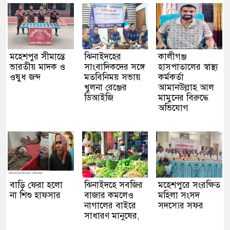
মহেশপুর সীমান্তে
ঝিনাইদহের
কালীগঞ্জ
ভারতীয় মাদক ও
সাংবাদিকদের সঙ্গে
হাসপাতালের স্বাস্থ্য
ওষুধ জব্দ
মতবিনিময় সভায়
কর্মকর্তা
খুলনা রেঞ্জের
আমানউল্লাহ আল
ডিআইজি
মামুনের বিরুদ্ধে
অভিযোগ
বাড়ি ফেরা হলো
ঝিনাইদহে সবজির
মহেশপুরে সংরক্ষিত
না শিশু হাফসার
বাজার কমলেও
মহিলা সংসদ
নাগালের বাইরে
সদস্যের সফর
সাধারণ মানুষের,