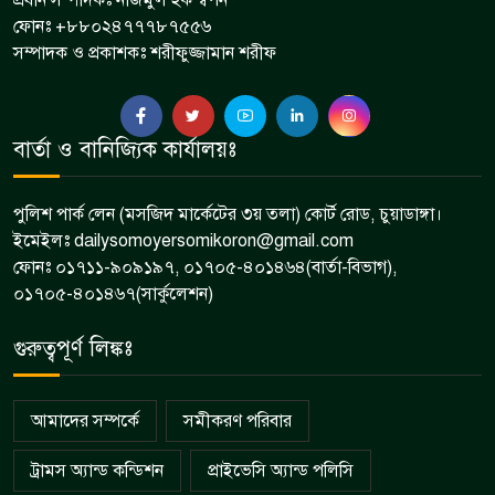
প্রধান সম্পাদকঃ নাজমুল হক স্বপন
ফোনঃ +৮৮০২৪৭৭৭৮৭৫৫৬
সম্পাদক ও প্রকাশকঃ শরীফুজ্জামান শরীফ
বার্তা ও বানিজ্যিক কার্যালয়ঃ
পুলিশ পার্ক লেন (মসজিদ মার্কেটের ৩য় তলা) কোর্ট রোড, চুয়াডাঙ্গা।
ইমেইলঃ dailysomoyersomikoron@gmail.com
ফোনঃ ০১৭১১-৯০৯১৯৭, ০১৭০৫-৪০১৪৬৪(বার্তা-বিভাগ),
০১৭০৫-৪০১৪৬৭(সার্কুলেশন)
গুরুত্বপূর্ণ লিঙ্কঃ
আমাদের সম্পর্কে
সমীকরণ পরিবার
ট্রামস অ্যান্ড কন্ডিশন
প্রাইভেসি অ্যান্ড পলিসি