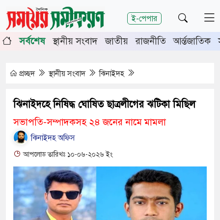
শিরোনাম
ই-পেপার
ূর্তিতে চুয়াডাঙ্গা-মেহেরপুরে জামায়াতের গণমিছিল
চুয়াডাঙ্গায়
সর্বশেষ
স্থানীয় সংবাদ
জাতীয়
রাজনীতি
আর্ন্তজাতিক
র সভায় সিনিয়র জেলা জজ রফিকুল ইসলাম
প্রচ্ছদ
স্থানীয় সংবাদ
ঝিনাইদহ
ঝিনাইদহে নিষিদ্ধ ঘোষিত ছাত্রলীগের ঝটিকা মিছিল
সভাপতি-সম্পাদকসহ ২৪ জনের নামে মামলা
ঝিনাইদহ অফিস
আপলোড তারিখঃ ১০-০৬-২০২৬ ইং