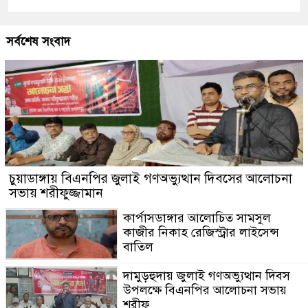
সর্বশেষ সংবাদ
চুয়াডাঙ্গায় বিএনপির জুলাই গণঅভ্যুত্থান দিবসের আলোচনা
সভায় শরীফুজ্জামান
কার্পাসডাঙ্গার আলোচিত সামসুল
কাজীর নিকাহ রেজিস্ট্রার লাইসেন্স
বাতিল
দামুড়হুদায় জুলাই গণঅভ্যুত্থান দিবস
উপলক্ষে বিএনপির আলোচনা সভায়
শরীফ