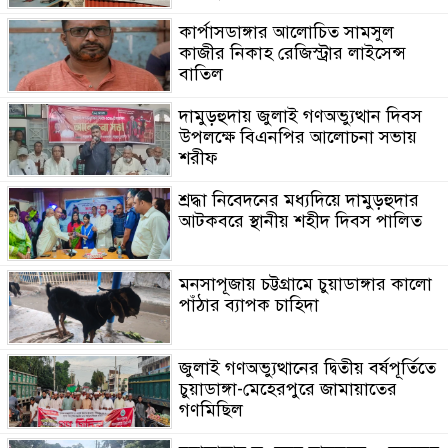
কার্পাসডাঙ্গার আলোচিত সামসুল
কাজীর নিকাহ রেজিস্ট্রার লাইসেন্স
বাতিল
দামুড়হুদায় জুলাই গণঅভ্যুত্থান দিবস
উপলক্ষে বিএনপির আলোচনা সভায়
শরীফ
শ্রদ্ধা নিবেদনের মধ্যদিয়ে দামুড়হুদার
আটকবরে স্থানীয় শহীদ দিবস পালিত
মনসাপূজায় চট্টগ্রামে চুয়াডাঙ্গার কালো
পাঁঠার ব্যাপক চাহিদা
জুলাই গণঅভ্যুত্থানের দ্বিতীয় বর্ষপূর্তিতে
চুয়াডাঙ্গা-মেহেরপুরে জামায়াতের
গণমিছিল