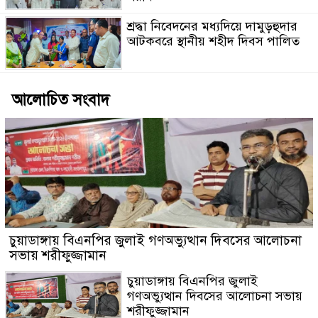
শ্রদ্ধা নিবেদনের মধ্যদিয়ে দামুড়হুদার
আটকবরে স্থানীয় শহীদ দিবস পালিত
আলোচিত সংবাদ
চুয়াডাঙ্গায় বিএনপির জুলাই গণঅভ্যুত্থান দিবসের আলোচনা
সভায় শরীফুজ্জামান
চুয়াডাঙ্গায় বিএনপির জুলাই
গণঅভ্যুত্থান দিবসের আলোচনা সভায়
শরীফুজ্জামান